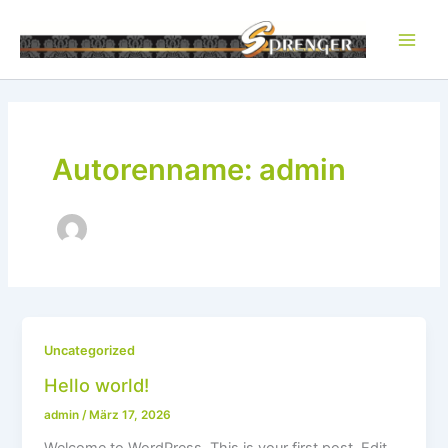
Zum
Inhalt
springen
Autorenname: admin
Uncategorized
Hello world!
admin
/
März 17, 2026
Welcome to WordPress. This is your first post. Edit